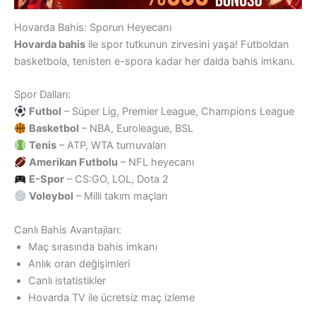
Hovarda Bahis: Sporun Heyecanı
Hovarda bahis
ile spor tutkunun zirvesini yaşa! Futboldan
basketbola, tenisten e-spora kadar her dalda bahis imkanı.
Spor Dalları:
Futbol
– Süper Lig, Premier League, Champions League
Basketbol
– NBA, Euroleague, BSL
Tenis
– ATP, WTA turnuvaları
Amerikan Futbolu
– NFL heyecanı
E-Spor
– CS:GO, LOL, Dota 2
Voleybol
– Milli takım maçları
Canlı Bahis Avantajları:
Maç sırasında bahis imkanı
Anlık oran değişimleri
Canlı istatistikler
Hovarda TV ile ücretsiz maç izleme