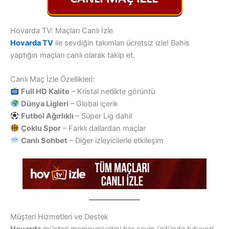
Hovarda TV: Maçları Canlı İzle
Hovarda TV
ile sevdiğin takımları ücretsiz izle! Bahis
yaptığın maçları canlı olarak takip et.
Canlı Maç İzle Özellikleri:
Full HD Kalite
– Kristal netlikte görüntü
Dünya Ligleri
– Global içerik
Futbol Ağırlıklı
– Süper Lig dahil
Çoklu Spor
– Farklı dallardan maçlar
Canlı Sohbet
– Diğer izleyicilerle etkileşim
Müşteri Hizmetleri ve Destek