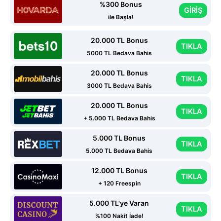
%300 Bonus
GİRİŞ
ile Başla!
20.000 TL Bonus
TIKLA
5000 TL Bedava Bahis
20.000 TL Bonus
TIKLA
3000 TL Bedava Bahis
20.000 TL Bonus
TIKLA
+ 5.000 TL Bedava Bahis
5.000 TL Bonus
TIKLA
5.000 TL Bedava Bahis
12.000 TL Bonus
TIKLA
+ 120 Freespin
5.000 TL'ye Varan
TIKLA
%100 Nakit İade!