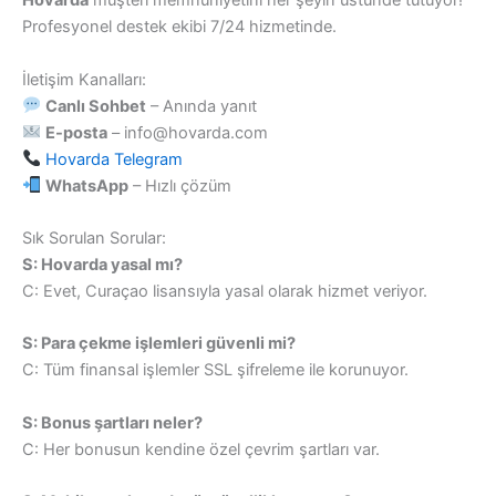
Hovarda
müşteri memnuniyetini her şeyin üstünde tutuyor!
Profesyonel destek ekibi 7/24 hizmetinde.
İletişim Kanalları:
Canlı Sohbet
– Anında yanıt
E-posta
– info@hovarda.com
Hovarda Telegram
WhatsApp
– Hızlı çözüm
Sık Sorulan Sorular:
S: Hovarda yasal mı?
C: Evet, Curaçao lisansıyla yasal olarak hizmet veriyor.
S: Para çekme işlemleri güvenli mi?
C: Tüm finansal işlemler SSL şifreleme ile korunuyor.
S: Bonus şartları neler?
C: Her bonusun kendine özel çevrim şartları var.