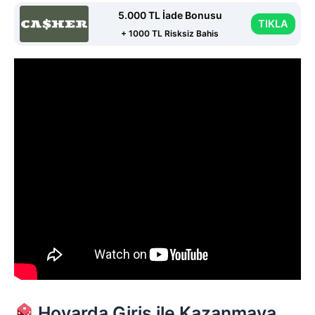
5.000 TL İade Bonusu
TIKLA
+ 1000 TL Risksiz Bahis
Hovarda Giriş ile Kazanmaya