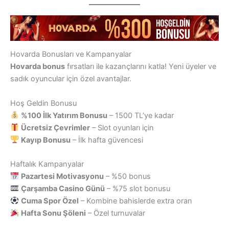
Hovarda Bonusları ve Kampanyalar
Hovarda bonus
fırsatları ile kazançlarını katla! Yeni üyeler ve
sadık oyuncular için özel avantajlar.
Hoş Geldin Bonusu
%100 İlk Yatırım Bonusu
– 1500 TL’ye kadar
Ücretsiz Çevrimler
– Slot oyunları için
Kayıp Bonusu
– İlk hafta güvencesi
Haftalık Kampanyalar
Pazartesi Motivasyonu
– %50 bonus
Çarşamba Casino Günü
– %75 slot bonusu
Cuma Spor Özel
– Kombine bahislerde extra oran
Hafta Sonu Şöleni
– Özel turnuvalar