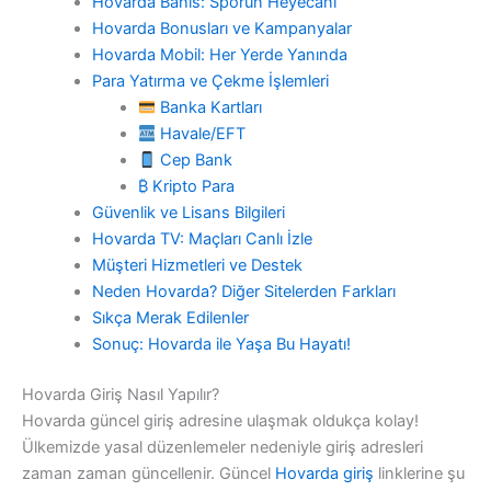
Hovarda Bahis: Sporun Heyecanı
Hovarda Bonusları ve Kampanyalar
Hovarda Mobil: Her Yerde Yanında
Para Yatırma ve Çekme İşlemleri
Banka Kartları
Havale/EFT
Cep Bank
₿ Kripto Para
Güvenlik ve Lisans Bilgileri
Hovarda TV: Maçları Canlı İzle
Müşteri Hizmetleri ve Destek
Neden Hovarda? Diğer Sitelerden Farkları
Sıkça Merak Edilenler
Sonuç: Hovarda ile Yaşa Bu Hayatı!
Hovarda Giriş Nasıl Yapılır?
Hovarda güncel giriş adresine ulaşmak oldukça kolay!
Ülkemizde yasal düzenlemeler nedeniyle giriş adresleri
zaman zaman güncellenir. Güncel
Hovarda giriş
linklerine şu