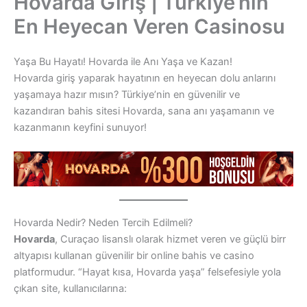
Hovarda Giriş | Türkiye’nin
En Heyecan Veren Casinosu
Yaşa Bu Hayatı! Hovarda ile Anı Yaşa ve Kazan!
Hovarda giriş yaparak hayatının en heyecan dolu anlarını
yaşamaya hazır mısın? Türkiye’nin en güvenilir ve
kazandıran bahis sitesi Hovarda, sana anı yaşamanın ve
kazanmanın keyfini sunuyor!
Hovarda Nedir? Neden Tercih Edilmeli?
Hovarda
, Curaçao lisanslı olarak hizmet veren ve güçlü birr
altyapısı kullanan güvenilir bir online bahis ve casino
platformudur. “Hayat kısa, Hovarda yaşa” felsefesiyle yola
çıkan site, kullanıcılarına: