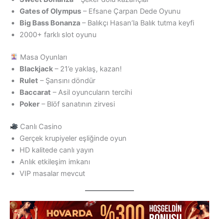
Gates of Olympus
– Efsane Çarpan Dede Oyunu
Big Bass Bonanza
– Balıkçı Hasan’la Balık tutma keyfi
2000+ farklı slot oyunu
Masa Oyunları
Blackjack
– 21’e yaklaş, kazan!
Rulet
– Şansını döndür
Baccarat
– Asil oyuncuların tercihi
Poker
– Blöf sanatının zirvesi
Canlı Casino
Gerçek krupiyeler eşliğinde oyun
HD kalitede canlı yayın
Anlık etkileşim imkanı
VIP masalar mevcut