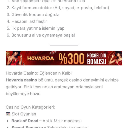
Ana sayfadaki “Üye Ol” butonuna tıkla
Kayıt formunu doldur (Ad, soyad, e-posta, telefon)
Güvenlik kodunu doğrula
Hesabını aktifleştir
İlk para yatırma işlemini yap
Bonusunu al ve oynamaya başla!
Hovarda Casino: Eğlencenin Kalbi
Hovarda casino
bölümü, gerçek casino deneyimini evinize
getiriyor! Fiziki casinoları aratmayan ortamıyla seni
büyülemeye hazır.
Casino Oyun Kategorileri:
Slot Oyunları
Book of Dead
– Antik Mısır macerası
Sweet Bonanza
– Şeker dolu kazançlar