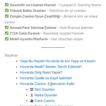
Güvenilir ve Lisanslı Hizmet
– Curaçao E-Gaming lisansı
Yüksek Bahis Oranları
– Sektörün en iyi oranları
Zengin Casino Oyun Çeşitliliği
– Binlerce slot ve masa
oyunu
Anında Para Yatırma/Çekme
– Hızlı finansal işlemler
7/24 Canlı Destek
– Kesintisiz müşteri hizmeti
Mobil Uyumlu Platform
– Her cihazdan erişim
Başlıklar
Yaşa Bu Hayatı! Hovarda ile Anı Yaşa ve Kazan!
Hovarda Nedir? Neden Tercih Edilmeli?
Hovarda Giriş Nasıl Yapılır?
Hovarda Üyelik ve Kayıt İşlemleri
Hovarda Casino: Eğlencenin Kalbi
Slot Oyunları
Masa Oyunları
Canlı Casino